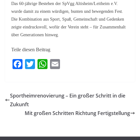
Das 60-jährige Bestehen der SpVgg Altisheim/Leitheim e.V.
wurde damit zu einem würdigen, bunten und bewegenden Fest.
Die Kombination aus Sport, Spaß, Gemeinschaft und Gedenken
zeigte eindrucksvoll, wofür der Verein steht – für Zusammenhalt
über Generationen hinweg.
Teile diesen Beitrag
Fa
T
W
E
ce
wi
ha
m
bo
tte
ts
ail
ok
r
A
Sportheimrenovierung – Ein großer Schritt in die
pp
Zukunft
Mit großen Schritten Richtung Fertigstellung