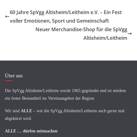
bo
tte
ts
ail
ok
r
A
60 Jahre SpVgg Altisheim/Leitheim e.V. – Ein Fest
pp
voller Emotionen, Sport und Gemeinschaft
Neuer Merchandise-Shop für die SpVgg
Altisheim/Leitheim
Über uns
Die SpVgg Altisheim/Leitheim wurde 1965 gegründet und ist seitdem
ein fester Bestandteil im Vereinsangebot der Region
Wir sind
ALLE
– wie die SpVgg Altisheim/Leitheim auch gerne mal
abgekürzt wird.
ALLE
… dürfen mitmachen